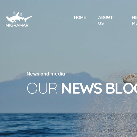
HOME
ABOUT
N
US
M
News and media
OUR
NEWS BLO