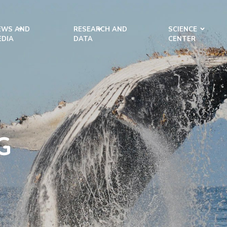
EWS AND
RESEARCH AND
SCIENCE
EDIA
DATA
CENTER
G